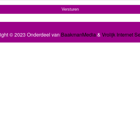
ight © 2023 Onderdeel van
BaakmanMedia
&
Vrolijk Internet S